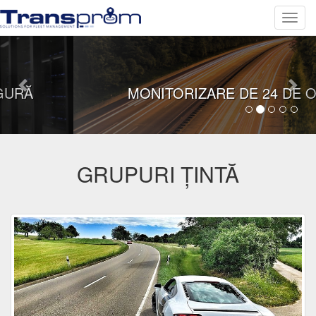
Toggl
navig
Precedent
Urm
MONITORIZARE DE 24 DE ORE
GRUPURI ŢINTĂ